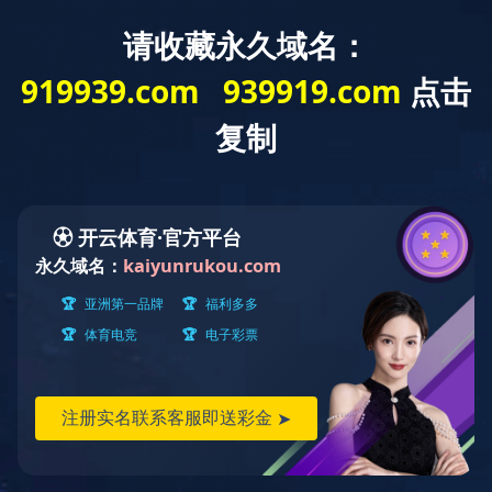
本公司主营
皮带机
、
桥式输送机
、
门式输送机
、
垂直提升输送机
、
拆码垛输送
网站首页
开云online(中国)
产品中心