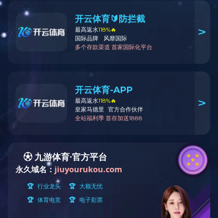
转弯输送机
/Product center
信息来源：http://www.ianets