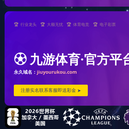
当前位置：
主页
>
新闻中心
>
12
开云online(中国)皮带机
2019/10月