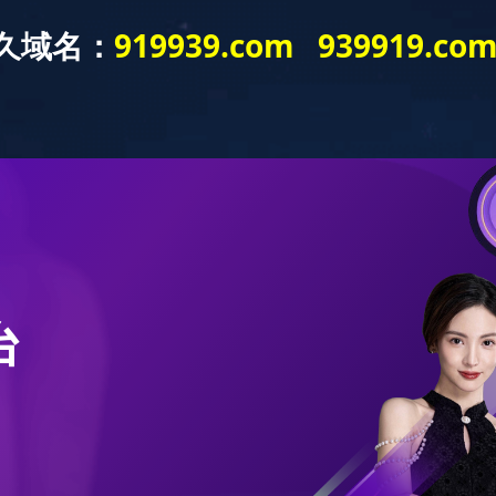
输送机
、
拆码垛输送机
、
车用开云手机站登入机
等
产品中心
案例展示
新闻中心