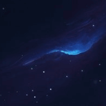
1
首页
上一页
给我们
如果您有什么需求