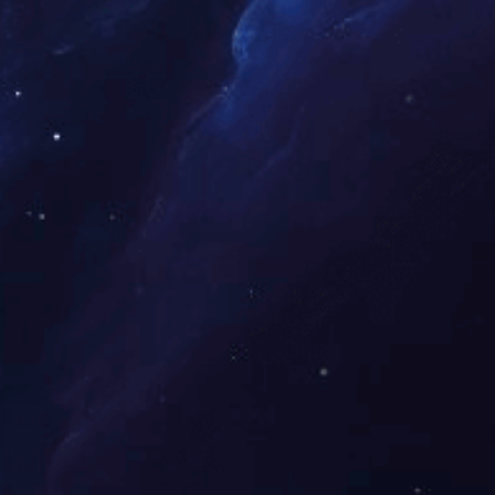
2
3
4
5
6
7
8
9
下一页
末页
联系我们 CONTACT US
凝聚精神，勤奋作为，我们做的更好！
With conceneration and hard work,we will do better!
开云手机站
留言
，请立即联系我们
联系人：
手 机：1899
邮 箱：7011
地 址：开云