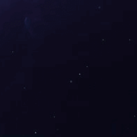
共
9
页
83
条
登入
张经理
5638275
CW05599@sina.com
online(中国)市洪山区南李路22号