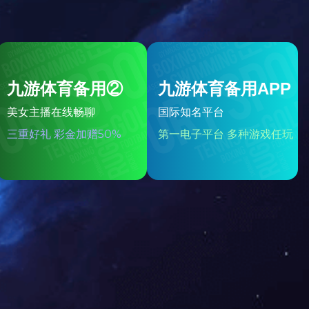
ine(中国)皮带机的保养方法真的是太好用了
在现代化工厂工作当中，很多地方都要使用到皮带机，因为它能稳定的输送物品……
开云online(中国)输送机厂家介绍输送机滚筒应如何进行保养
开云online(中国)输送机厂家​介绍滚筒输送机主要由传送滚筒、机架、支架、驱动部等滚……
ne(中国)输送机设计的原理是啥
开云online(中国)输送机设计 遍及的运用于各工业企业生产线中，输送机设计运用起来十分……
ine(中国)皮带机的输送带变形原因是什么？
开云online(中国)皮带机厂家 专门提供皮带机，输送带本身的粘弹性和滞后性将导致输送带……