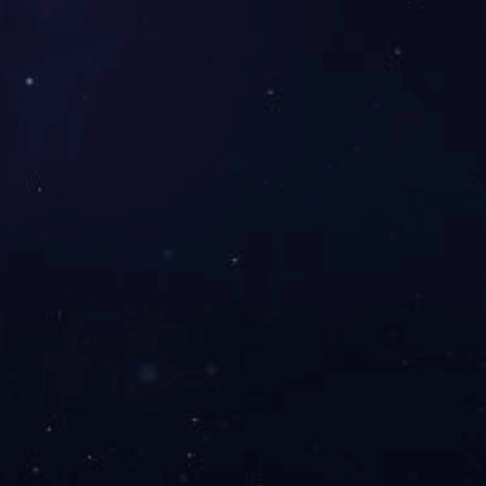
械
联系人：张经理
电 话：18995638275
邮 箱：7011CW05599@sina.com
地 址：开云online(中国)市洪山区南李路22号
备案号：
鄂ICP备18013907号-1
本公司主营
皮带机
、
桥式输送机
、
门式输送机
、
垂直
码垛输送机
、
车用开云手机站登入机
等
75